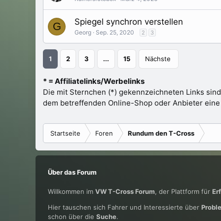
Spiegel synchron verstellen
G
Georg
Sep. 25, 2020
2
3
1
2
3
...
15
Nächste
* = Affiliatelinks/Werbelinks
Die mit Sternchen (*) gekennzeichneten Links sind
dem betreffenden Online-Shop oder Anbieter eine Pr
Startseite
Foren
Rundum den T-Cross
Über das Forum
Willkommen im
VW T-Cross Forum
, der Plattform für
Er
Hier tauschen sich Fahrer und Interessierte über
Probl
schon über die
Suche
.