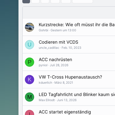
Kurzstrecke: Wie oft müsst ihr die B
Gohrbi
Gestern um 13:00
Codieren mit VCDS
U
uncle_cadillac
Feb. 10, 2023
ACC nachrüsten
P
pyniol
Juli 28, 2026
VW T-Cross Hupenaustausch?
K
kduerlich
März 8, 2021
LED Tagfahrlicht und Blinker kaum si
M
Max Ellrodt
Juni 13, 2026
ACC startet eigenständig
I