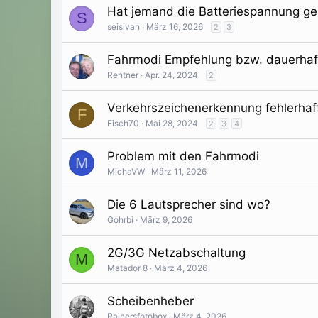
Hat jemand die Batteriespannung g
S
seisivan
März 16, 2026
2
3
Fahrmodi Empfehlung bzw. dauerhaf
Rentner
Apr. 24, 2024
2
Verkehrszeichenerkennung fehlerhaf
F
Fisch70
Mai 28, 2024
2
3
4
Problem mit den Fahrmodi
M
MichaVW
März 11, 2026
Die 6 Lautsprecher sind wo?
Gohrbi
März 9, 2026
2G/3G Netzabschaltung
M
Matador 8
März 4, 2026
Scheibenheber
Rainersfotobox
März 4, 2026