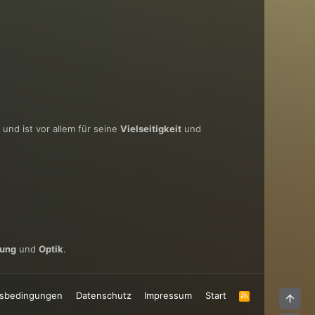
und ist vor allem für seine
Vielseitigkeit
und
tung
und
Optik
.
sbedingungen
Datenschutz
Impressum
Start
R
Obe
S
S