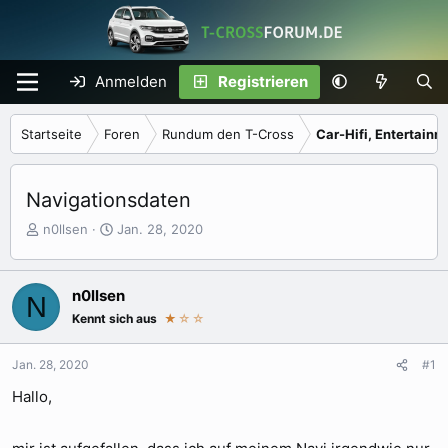
Anmelden
Registrieren
Startseite
Foren
Rundum den T-Cross
Car-Hifi, Entertainm
Navigationsdaten
E
E
n0llsen
Jan. 28, 2020
r
r
s
s
t
t
n0llsen
N
e
e
Kennt sich aus
★
☆☆
l
l
l
l
e
t
Jan. 28, 2020
#1
r
a
Hallo,
m