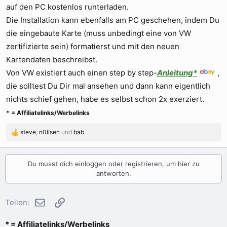
auf den PC kostenlos runterladen.
Die Installation kann ebenfalls am PC geschehen, indem Du
die eingebaute Karte (muss unbedingt eine von VW
zertifizierte sein) formatierst und mit den neuen
Kartendaten beschreibst.
Von VW existiert auch einen step by step-
Anleitung*
,
die solltest Du Dir mal ansehen und dann kann eigentlich
nichts schief gehen, habe es selbst schon 2x exerziert.
* = Affiliatelinks/Werbelinks
steve
,
n0llsen
und
bab
R
e
a
k
Du musst dich einloggen oder registrieren, um hier zu
t
antworten.
i
o
n
E-Mail
Link
Teilen:
e
n
* = Affiliatelinks/Werbelinks