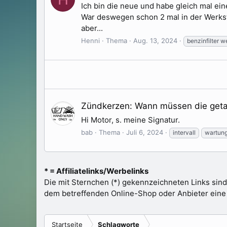
Ich bin die neue und habe gleich mal ei
War deswegen schon 2 mal in der Werkst
aber...
Henni
Thema
Aug. 13, 2024
benzinfilter 
Zündkerzen: Wann müssen die get
Hi Motor, s. meine Signatur.
bab
Thema
Juli 6, 2024
intervall
wartun
* = Affiliatelinks/Werbelinks
Die mit Sternchen (*) gekennzeichneten Links sind
dem betreffenden Online-Shop oder Anbieter eine Pr
Startseite
Schlagworte