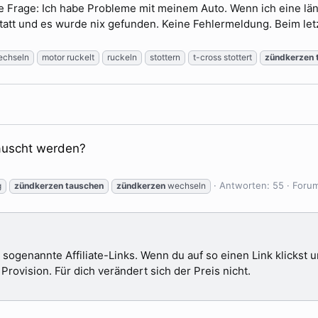
ne Frage: Ich habe Probleme mit meinem Auto. Wenn ich eine län
att und es wurde nix gefunden. Keine Fehlermeldung. Beim le
wechseln
motor ruckelt
ruckeln
stottern
t-cross stottert
zündkerzen
auscht werden?
Antworten: 55
Foru
g
zündkerzen
tauschen
zündkerzen
wechseln
 sogenannte Affiliate-Links. Wenn du auf so einen Link klickst
ovision. Für dich verändert sich der Preis nicht.