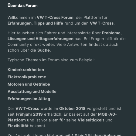
Über das Forum
Willkommen im
VW T-Cross Forum
, der Plattform für
Erfahrungen, Tipps und Hilfe
rund um den
VW T-Cross
.
Hier tauschen sich Fahrer und Interessierte über
Probleme,
Lösungen und Alltagserfahrungen
aus. Bei Fragen hilft dir die
Community direkt weiter. Viele Antworten findest du auch
schon über die
Suche
.
Typische Themen im Forum sind zum Beispiel:
Kinderkrankheiten
Elektronikprobleme
Motoren und Getriebe
Ausstattung und Modelle
Erfahrungen im Alltag
Der
VW T-Cross
wurde im
Oktober 2018
vorgestellt und ist
seit
Frühjahr 2019
erhältlich. Er basiert auf der
MQB-A0-
Plattform
und ist vor allem für seine
Vielseitigkeit
und
Flexibilität
bekannt.
Zur Auswahl stehen Motoren mit
1,0 bis 1,5 Litern Hubraum
: