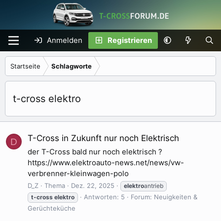
Anmelden
Registrieren
Startseite
Schlagworte
t-cross elektro
T-Cross in Zukunft nur noch Elektrisch
D
der T-Cross bald nur noch elektrisch ?
https://www.elektroauto-news.net/news/vw-
verbrenner-kleinwagen-polo
D_Z
Thema
Dez. 22, 2025
elektro
antrieb
Antworten: 5
Forum:
Neuigkeiten &
t-cross
elektro
Gerüchteküche