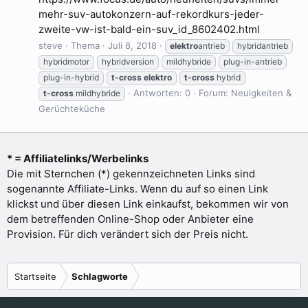
mehr-suv-autokonzern-auf-rekordkurs-jeder-
zweite-vw-ist-bald-ein-suv_id_8602402.html
steve
Thema
Juli 8, 2018
elektro
antrieb
hybridantrieb
hybridmotor
hybridversion
mildhybride
plug-in-antrieb
plug-in-hybrid
t-cross
elektro
t-cross
hybrid
Antworten: 0
Forum:
Neuigkeiten &
t-cross
mildhybride
Gerüchteküche
* = Affiliatelinks/Werbelinks
Die mit Sternchen (*) gekennzeichneten Links sind
sogenannte Affiliate-Links. Wenn du auf so einen Link
klickst und über diesen Link einkaufst, bekommen wir von
dem betreffenden Online-Shop oder Anbieter eine
Provision. Für dich verändert sich der Preis nicht.
Startseite
Schlagworte