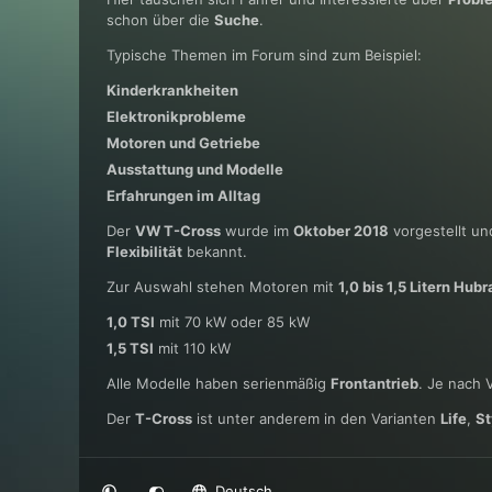
schon über die
Suche
.
Typische Themen im Forum sind zum Beispiel:
Kinderkrankheiten
Elektronikprobleme
Motoren und Getriebe
Ausstattung und Modelle
Erfahrungen im Alltag
Der
VW T-Cross
wurde im
Oktober 2018
vorgestellt und
Flexibilität
bekannt.
Zur Auswahl stehen Motoren mit
1,0 bis 1,5 Litern Hub
1,0 TSI
mit 70 kW oder 85 kW
1,5 TSI
mit 110 kW
Alle Modelle haben serienmäßig
Frontantrieb
. Je nach 
Der
T-Cross
ist unter anderem in den Varianten
Life
,
St
Deutsch