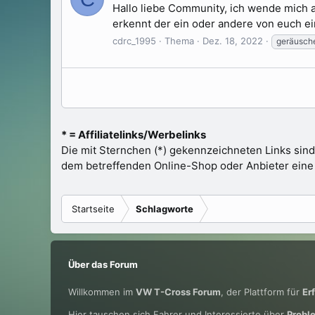
Hallo liebe Community, ich wende mich a
erkennt der ein oder andere von euch ei
cdrc_1995
Thema
Dez. 18, 2022
geräusch
* = Affiliatelinks/Werbelinks
Die mit Sternchen (*) gekennzeichneten Links sind
dem betreffenden Online-Shop oder Anbieter eine Pr
Startseite
Schlagworte
Über das Forum
Willkommen im
VW T-Cross Forum
, der Plattform für
Er
Hier tauschen sich Fahrer und Interessierte über
Probl