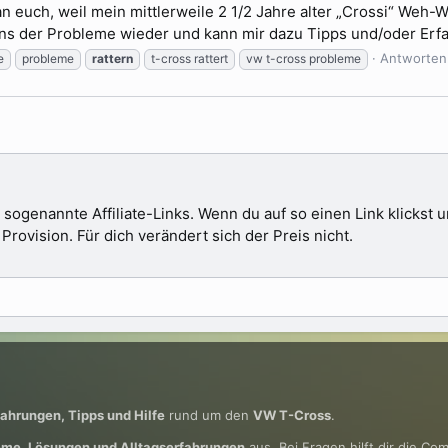
n euch, weil mein mittlerweile 2 1/2 Jahre alter „Crossi“ Weh-
ns der Probleme wieder und kann mir dazu Tipps und/oder Erfah
Antworten
e
probleme
rattern
t-cross rattert
vw t-cross probleme
 sogenannte Affiliate-Links. Wenn du auf so einen Link klickst
ovision. Für dich verändert sich der Preis nicht.
fahrungen, Tipps und Hilfe
rund um den
VW T-Cross
.
eme, Lösungen und Alltagserfahrungen
aus. Bei Fragen hilft dir die Co