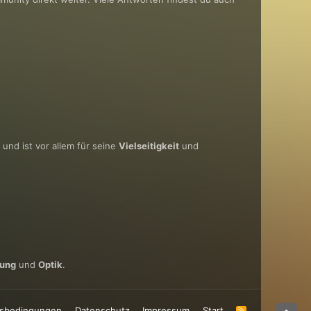
und ist vor allem für seine
Vielseitigkeit
und
tung
und
Optik
.
sbedingungen
Datenschutz
Impressum
Start
R