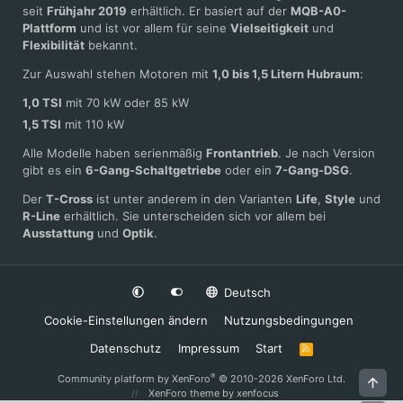
seit
Frühjahr 2019
erhältlich. Er basiert auf der
MQB-A0-
Plattform
und ist vor allem für seine
Vielseitigkeit
und
Flexibilität
bekannt.
Zur Auswahl stehen Motoren mit
1,0 bis 1,5 Litern Hubraum
:
1,0 TSI
mit 70 kW oder 85 kW
1,5 TSI
mit 110 kW
Alle Modelle haben serienmäßig
Frontantrieb
. Je nach Version
gibt es ein
6-Gang-Schaltgetriebe
oder ein
7-Gang-DSG
.
Der
T-Cross
ist unter anderem in den Varianten
Life
,
Style
und
R-Line
erhältlich. Sie unterscheiden sich vor allem bei
Ausstattung
und
Optik
.
Deutsch
Cookie-Einstellungen ändern
Nutzungsbedingungen
Datenschutz
Impressum
Start
R
S
S
®
Community platform by XenForo
© 2010-2026 XenForo Ltd.
Obe
XenForo theme
by xenfocus