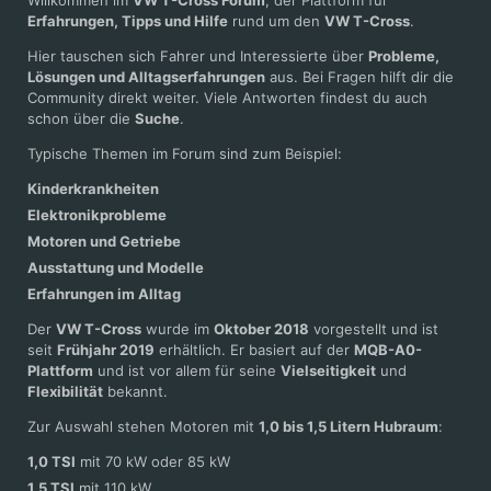
Erfahrungen, Tipps und Hilfe
rund um den
VW T-Cross
.
Hier tauschen sich Fahrer und Interessierte über
Probleme,
Lösungen und Alltagserfahrungen
aus. Bei Fragen hilft dir die
Community direkt weiter. Viele Antworten findest du auch
schon über die
Suche
.
Typische Themen im Forum sind zum Beispiel:
Kinderkrankheiten
Elektronikprobleme
Motoren und Getriebe
Ausstattung und Modelle
Erfahrungen im Alltag
Der
VW T-Cross
wurde im
Oktober 2018
vorgestellt und ist
seit
Frühjahr 2019
erhältlich. Er basiert auf der
MQB-A0-
Plattform
und ist vor allem für seine
Vielseitigkeit
und
Flexibilität
bekannt.
Zur Auswahl stehen Motoren mit
1,0 bis 1,5 Litern Hubraum
:
1,0 TSI
mit 70 kW oder 85 kW
1,5 TSI
mit 110 kW