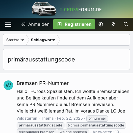
Anmelden
Registrieren
Startseite
Schlagworte
primärausstattungscode
Bremsen PR-Nummer
W
Hallo T-Cross Spezialisten. Ich wollte Bremsscheiben
und Beläge kaufen finde auf dem Aufkleber aber
keine PR Nummer die auf Bremsen hinweisen.
Vielleicht weiß jemand Rat. Im voraus Danke LG Joe
Wildstarfan
Thema
Feb. 22, 2025
pr nummer
primärausstattungscode
t-cross
primärausstattungscode
Antworten: 10
teilenummer bremsen
welche bremsen