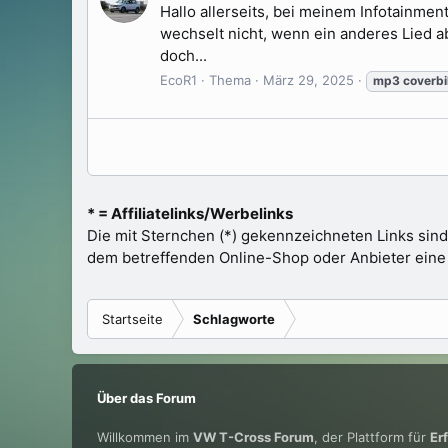
Hallo allerseits, bei meinem Infotainm
wechselt nicht, wenn ein anderes Lied ab
doch...
EcoR1
Thema
März 29, 2025
mp3
coverbi
* = Affiliatelinks/Werbelinks
Die mit Sternchen (*) gekennzeichneten Links sind
dem betreffenden Online-Shop oder Anbieter eine Pr
Startseite
Schlagworte
Über das Forum
Willkommen im
VW T-Cross Forum
, der Plattform für
Er