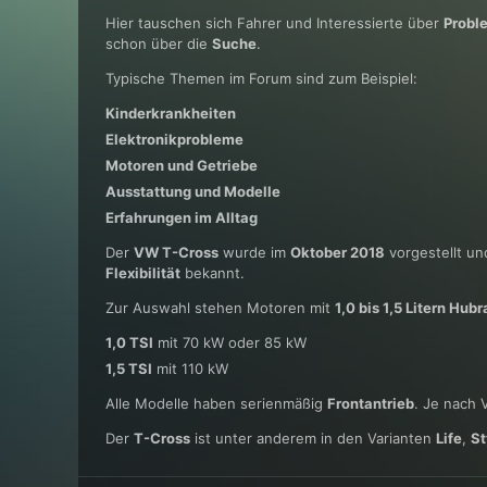
Hier tauschen sich Fahrer und Interessierte über
Probl
schon über die
Suche
.
Typische Themen im Forum sind zum Beispiel:
Kinderkrankheiten
Elektronikprobleme
Motoren und Getriebe
Ausstattung und Modelle
Erfahrungen im Alltag
Der
VW T-Cross
wurde im
Oktober 2018
vorgestellt und
Flexibilität
bekannt.
Zur Auswahl stehen Motoren mit
1,0 bis 1,5 Litern Hub
1,0 TSI
mit 70 kW oder 85 kW
1,5 TSI
mit 110 kW
Alle Modelle haben serienmäßig
Frontantrieb
. Je nach 
Der
T-Cross
ist unter anderem in den Varianten
Life
,
St