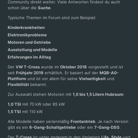
Community direkt weiter. Viele Antworten findest du auch
schon über die
Suche
.
Typische Themen im Forum sind zum Beispiel:
Kinderkrankheiten
Elektronikprobleme
Motoren und Getriebe
Ausstattung und Modelle
Erfahrungen im Alltag
Der
VW T-Cross
wurde im
Oktober 2018
vorgestellt und ist
seit
Frühjahr 2019
erhältlich. Er basiert auf der
MQB-A0-
Plattform
und ist vor allem für seine
Vielseitigkeit
und
Flexibilität
bekannt.
Zur Auswahl stehen Motoren mit
1,0 bis 1,5 Litern Hubraum
:
1,0 TSI
mit 70 kW oder 85 kW
1,5 TSI
mit 110 kW
Alle Modelle haben serienmäßig
Frontantrieb
. Je nach Version
gibt es ein
6-Gang-Schaltgetriebe
oder ein
7-Gang-DSG
.
Der
T-Cross
ist unter anderem in den Varianten
Life
,
Style
und