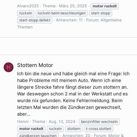
Alvaro2025
Thema
März 25, 2025
motor
ruckelt
ruckeln
ruckeln beim beschleunigen
start-stopp
Antworten: 11
Forum:
Allgemeine
start-stopp defekt
Themen
Stottern Motor
H
Ich bin die neue und habe gleich mal eine Frage: Ich
habe Probleme mit meinem Auto. Wenn ich eine
längere Strecke fahre fängt dieser zum stottern an.
War deswegen schon 2 mal in der Werkstatt und es
wurde nix gefunden. Keine Fehlermeldung. Beim
letzten Mal wurden die Zündkerzen gewechselt,
aber...
Henni
Thema
Aug. 13, 2024
benzinfilter wechseln
motor
ruckelt
ruckeln
stottern
t-cross stottert
Antworten: 20
Forum:
Motor &
zündkerzen tauschen