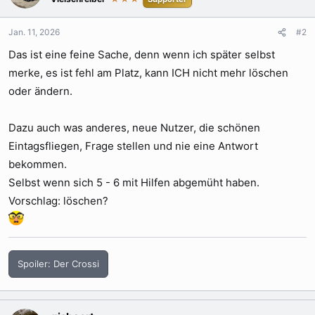
i
o
n
Jan. 11, 2026
#2
e
Das ist eine feine Sache, denn wenn ich später selbst
n
:
merke, es ist fehl am Platz, kann ICH nicht mehr löschen
oder ändern.
Dazu auch was anderes, neue Nutzer, die schönen
Eintagsfliegen, Frage stellen und nie eine Antwort
bekommen.
Selbst wenn sich 5 - 6 mit Hilfen abgemüht haben.
Vorschlag: löschen?
Spoiler:
Der Crossi