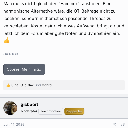
Man muss nicht gleich den "Hammer" rausholen! Eine
harmonische Alternative wäre, die OT-Beiträge nicht zu
löschen, sondern in thematisch passende Threads zu
verschieben. Kostet natürlich etwas Aufwand, bringt dir und
letztlich dem Forum aber gute Noten und Sympathien ein.
Gruß Ralf
Spoiler:
Mein Taigo
Sina
,
ClicClac
und
Gohrbi
R
e
a
k
gisbaert
t
Moderator
Teammitglied
Supporter
i
o
n
Jan. 11, 2026
#6