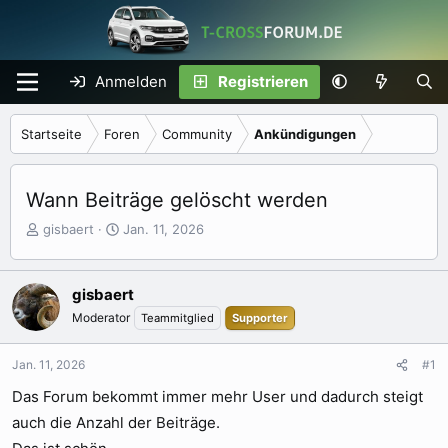
Anmelden
Registrieren
Startseite
Foren
Community
Ankündigungen
Wann Beiträge gelöscht werden
E
E
gisbaert
Jan. 11, 2026
r
r
s
s
t
t
gisbaert
e
e
Moderator
Teammitglied
Supporter
l
l
l
l
e
t
Jan. 11, 2026
#1
r
a
Das Forum bekommt immer mehr User und dadurch steigt
m
auch die Anzahl der Beiträge.