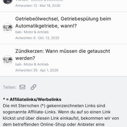
Antworten
12
Mai 18, 2026
Getriebeölwechsel, Getriebespülung beim
Automatikgetriebe, wann!?
bab
Motor & Antrieb
Antworten
6
Okt. 13, 2025
Zündkerzen: Wann müssen die getauscht
werden?
bab
Motor & Antrieb
Antworten
55
Apr. 1, 2026
E-Mail
Link
Teilen:
* = Affiliatelinks/Werbelinks
Die mit Sternchen (*) gekennzeichneten Links sind
sogenannte Affiliate-Links. Wenn du auf so einen Link
klickst und über diesen Link einkaufst, bekommen wir von
dem betreffenden Online-Shop oder Anbieter eine