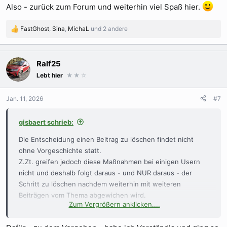
Also - zurück zum Forum und weiterhin viel Spaß hier.
FastGhost
,
Sina
,
MichaL
und 2 andere
R
e
a
k
Ralf25
t
Lebt hier
★★
☆
i
o
n
Jan. 11, 2026
#7
e
n
gisbaert schrieb:
:
Die Entscheidung einen Beitrag zu löschen findet nicht
ohne Vorgeschichte statt.
Z.Zt. greifen jedoch diese Maßnahmen bei einigen Usern
nicht und deshalb folgt daraus - und NUR daraus - der
Schritt zu löschen nachdem weiterhin mit weiteren
Beiträgen vom Thema abgewichen wird.
Zum Vergrößern anklicken....
Die ersten Zeilen in diesem Thema weisen diese