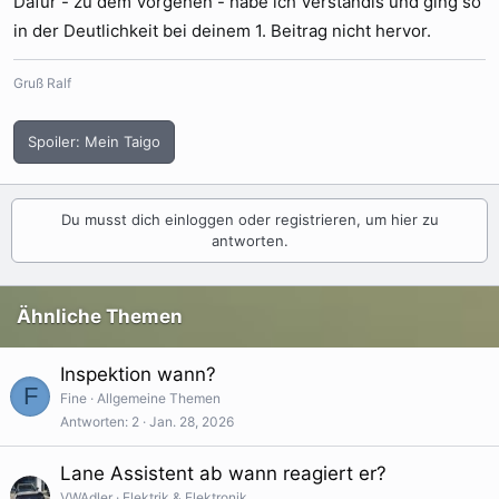
Dafür - zu dem Vorgehen - habe ich Verständis und ging so
Vorgehensweise wohl nicht auf, beinhalten diese aber.
in der Deutlichkeit bei deinem 1. Beitrag nicht hervor.
Gruß Ralf
Spoiler:
Mein Taigo
Du musst dich einloggen oder registrieren, um hier zu
antworten.
Ähnliche Themen
Inspektion wann?
F
Fine
Allgemeine Themen
Antworten
2
Jan. 28, 2026
Lane Assistent ab wann reagiert er?
VWAdler
Elektrik & Elektronik