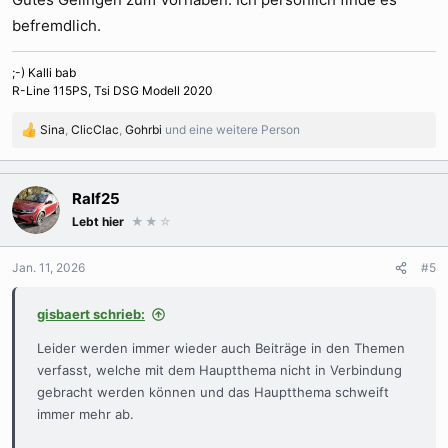
befremdlich.
;-) Kalli bab
R-Line 115PS, Tsi DSG Modell 2020
Sina
,
ClicClac
,
Gohrbi
und eine weitere Person
R
e
a
k
Ralf25
t
Lebt hier
★★
☆
i
o
n
Jan. 11, 2026
#5
e
n
gisbaert schrieb:
:
Leider werden immer wieder auch Beiträge in den Themen
verfasst, welche mit dem Hauptthema nicht in Verbindung
gebracht werden können und das Hauptthema schweift
immer mehr ab.