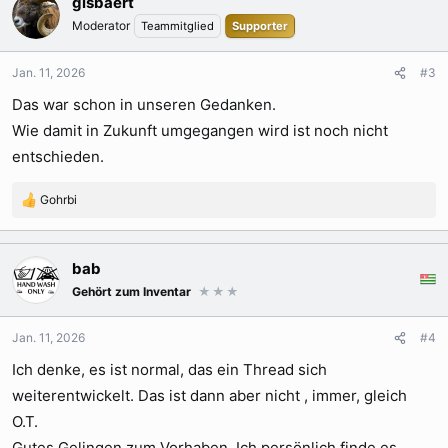
gisbaert
Moderator
Teammitglied
Supporter
Jan. 11, 2026
#3
Das war schon in unseren Gedanken.
Wie damit in Zukunft umgegangen wird ist noch nicht
entschieden.
Gohrbi
R
e
a
k
bab
t
Gehört zum Inventar
★★★
i
o
n
Jan. 11, 2026
#4
e
Ich denke, es ist normal, das ein Thread sich
n
:
weiterentwickelt. Das ist dann aber nicht , immer, gleich
O.T.
Gutes Gelingen zum Vorhaben. Ich persönlich finde es