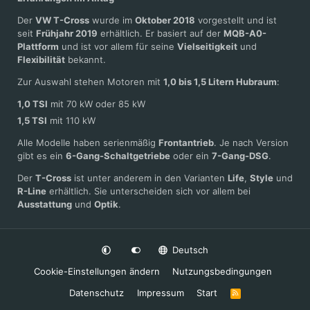
Der
VW T-Cross
wurde im
Oktober 2018
vorgestellt und ist
seit
Frühjahr 2019
erhältlich. Er basiert auf der
MQB-A0-
Plattform
und ist vor allem für seine
Vielseitigkeit
und
Flexibilität
bekannt.
Zur Auswahl stehen Motoren mit
1,0 bis 1,5 Litern Hubraum
:
1,0 TSI
mit 70 kW oder 85 kW
1,5 TSI
mit 110 kW
Alle Modelle haben serienmäßig
Frontantrieb
. Je nach Version
gibt es ein
6-Gang-Schaltgetriebe
oder ein
7-Gang-DSG
.
Der
T-Cross
ist unter anderem in den Varianten
Life
,
Style
und
R-Line
erhältlich. Sie unterscheiden sich vor allem bei
Ausstattung
und
Optik
.
Deutsch
Cookie-Einstellungen ändern
Nutzungsbedingungen
Datenschutz
Impressum
Start
R
S