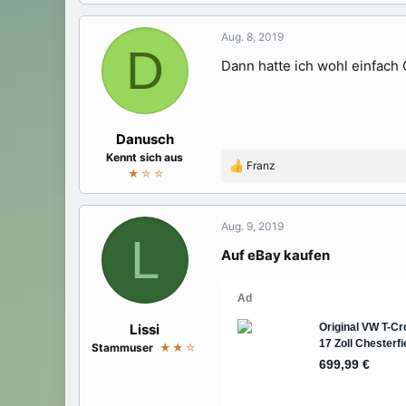
Aug. 8, 2019
D
Dann hatte ich wohl einfach
Danusch
Kennt sich aus
Franz
R
★
☆☆
e
a
k
Aug. 9, 2019
L
t
Auf eBay kaufen
i
o
n
e
n
Lissi
:
Stammuser
★★
☆