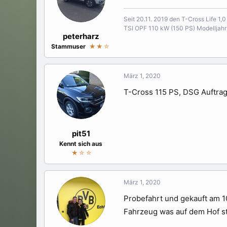
o
n
Seit 20.11. 2019 den T-Cross Life 1,
e
TSI OPF 110 kW (150 PS) Modelljah
n
peterharz
:
Stammuser
★★
☆
März 1, 2020
T-Cross 115 PS, DSG Auftrag
pit51
Kennt sich aus
★
☆☆
März 1, 2020
Probefahrt und gekauft am 1
Fahrzeug was auf dem Hof 