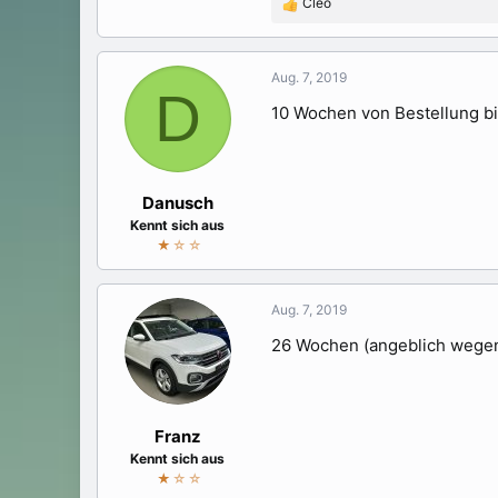
Cleo
R
e
a
k
Aug. 7, 2019
D
t
10 Wochen von Bestellung b
i
o
n
e
n
Danusch
:
Kennt sich aus
★
☆☆
Aug. 7, 2019
26 Wochen (angeblich wegen
Franz
Kennt sich aus
★
☆☆