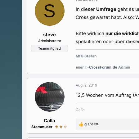
e
e
S
l
l
In dieser
Umfrage
geht es um
l
l
Cross gewartet habt. Also: 
e
t
r
a
m
Bitte wirklich
nur die wirklic
steve
Administrator
spekulieren oder über diese
Teammitglied
MfG Stefan
euer
T-CrossForum.de
Admin
Aug. 2, 2019
12,5 Wochen vom Auftrag (An
Calla
Calla
gisbaert
R
Stammuser
★★
☆
e
a