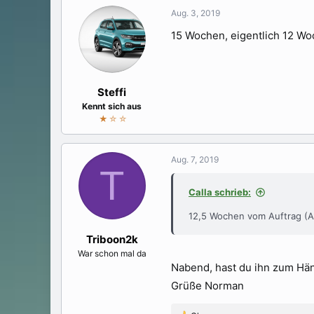
k
Aug. 3, 2019
t
15 Wochen, eigentlich 12 Wo
i
o
n
e
n
Steffi
:
Kennt sich aus
★
☆☆
Aug. 7, 2019
T
Calla schrieb:
12,5 Wochen vom Auftrag (A
Triboon2k
War schon mal da
Nabend, hast du ihn zum Hän
Grüße Norman