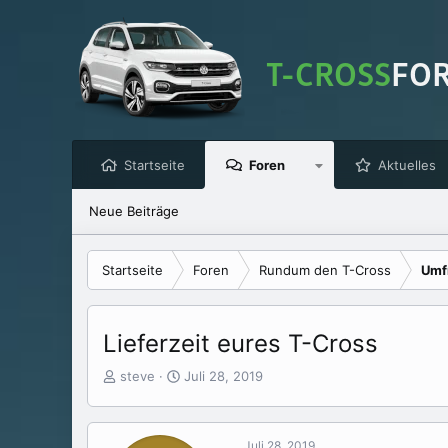
Startseite
Foren
Aktuelles
Neue Beiträge
Startseite
Foren
Rundum den T-Cross
Umf
Lieferzeit eures T-Cross
E
E
steve
Juli 28, 2019
r
r
s
s
t
t
Juli 28, 2019