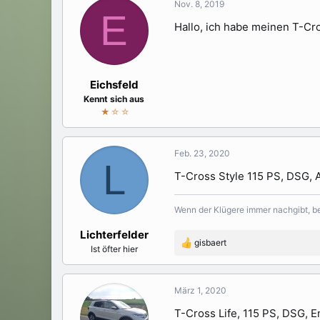
Nov. 8, 2019
E
Hallo, ich habe meinen T-Cro
Eichsfeld
Kennt sich aus
★
☆☆
Feb. 23, 2020
L
T-Cross Style 115 PS, DSG, 
Wenn der Klügere immer nachgibt, 
Lichterfelder
gisbaert
R
Ist öfter hier
e
a
k
März 1, 2020
t
T-Cross Life, 115 PS, DSG, 
i