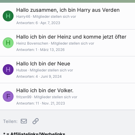
n
:
Hallo zusammen, ich bin Harry aus Verden
H
Harry46
Mitglieder stellen sich vor
Antworten
6
Apr. 7, 2023
Hallo ich bin der Heinz und komme jetzt öfter
H
Heinz Bovenschen
Mitglieder stellen sich vor
Antworten
1
März 13, 2026
Hallo Ich bin der Neue
H
Hubse
Mitglieder stellen sich vor
Antworten
4
Juni 9, 2024
Hallo ich bin der Volker.
F
fritzen99
Mitglieder stellen sich vor
Antworten
11
Nov. 21, 2023
E-Mail
Link
Teilen:
* = Affiliatelinks/Werbelinks