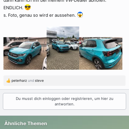
dann kann ich ihn bei meinem VW-Dealer abholen.
ENDLICH.
s. Foto, genau so wird er aussehen.
peterharz
und
steve
R
e
a
k
Du musst dich einloggen oder registrieren, um hier zu
t
antworten.
i
o
n
Ähnliche Themen
e