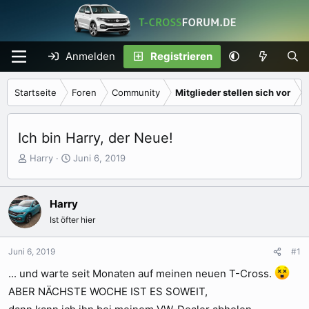
Anmelden
Registrieren
Startseite
Foren
Community
Mitglieder stellen sich vor
Ich bin Harry, der Neue!
E
E
Harry
Juni 6, 2019
r
r
s
s
t
t
Harry
e
e
Ist öfter hier
l
l
l
l
e
t
Juni 6, 2019
#1
r
a
... und warte seit Monaten auf meinen neuen T-Cross.
m
ABER NÄCHSTE WOCHE IST ES SOWEIT,