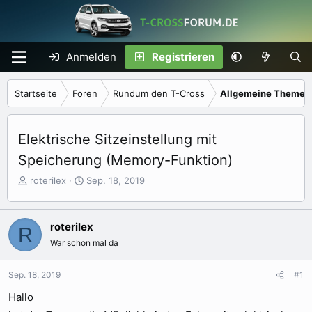
Anmelden
Registrieren
Startseite
Foren
Rundum den T-Cross
Allgemeine Themen
Elektrische Sitzeinstellung mit
Speicherung (Memory-Funktion)
E
E
roterilex
Sep. 18, 2019
r
r
s
s
t
t
roterilex
R
e
e
War schon mal da
l
l
l
l
e
t
Sep. 18, 2019
#1
r
a
Hallo
m