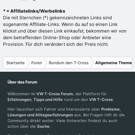
* = Affiliatelinks/Werbelinks
Die mit Sternchen (*) gekennzeichneten Links sind
sogenannte Affiliate-Links. Wenn du auf so einen Link
klickst und über diesen Link einkaufst, bekommen wir von
dem betreffenden Online-Shop oder Anbieter eine
Provision. Für dich verändert sich der Preis nicht.
Startseite
Foren
Rundum den T-Cross
Allgemeine Themen
Über das Forum
Willkommen im
VW T-Cross Forum
, der Plattform für
Erfahrungen, Tipps und Hilfe
rund um den
VW T-Cross
.
Hier tauschen sich Fahrer und Interessierte über
Probleme,
Lösungen und Alltagserfahrungen
aus. Bei Fragen hilft dir die
Community direkt weiter. Viele Antworten findest du auch
schon über die
Suche
.