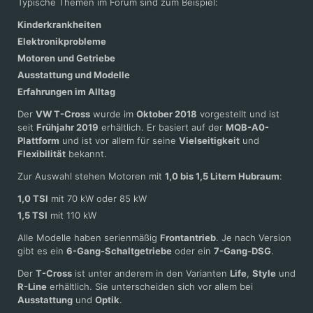
Typische Themen im Forum sind zum Beispiel:
Kinderkrankheiten
Elektronikprobleme
Motoren und Getriebe
Ausstattung und Modelle
Erfahrungen im Alltag
Der
VW T-Cross
wurde im
Oktober 2018
vorgestellt und ist
seit
Frühjahr 2019
erhältlich. Er basiert auf der
MQB-A0-
Plattform
und ist vor allem für seine
Vielseitigkeit
und
Flexibilität
bekannt.
Zur Auswahl stehen Motoren mit
1,0 bis 1,5 Litern Hubraum
:
1,0 TSI
mit 70 kW oder 85 kW
1,5 TSI
mit 110 kW
Alle Modelle haben serienmäßig
Frontantrieb
. Je nach Version
gibt es ein
6-Gang-Schaltgetriebe
oder ein
7-Gang-DSG
.
Der
T-Cross
ist unter anderem in den Varianten
Life
,
Style
und
R-Line
erhältlich. Sie unterscheiden sich vor allem bei
Ausstattung
und
Optik
.