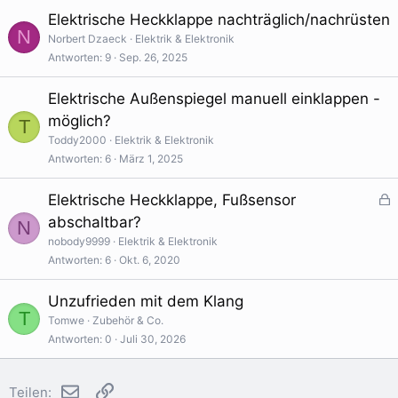
Elektrische Heckklappe nachträglich/nachrüsten
N
Norbert Dzaeck
Elektrik & Elektronik
Antworten
9
Sep. 26, 2025
Elektrische Außenspiegel manuell einklappen -
möglich?
T
Toddy2000
Elektrik & Elektronik
Antworten
6
März 1, 2025
Elektrische Heckklappe, Fußsensor
e
abschaltbar?
N
s
nobody9999
Elektrik & Elektronik
p
Antworten
6
Okt. 6, 2020
e
r
Unzufrieden mit dem Klang
r
T
Tomwe
Zubehör & Co.
t
Antworten
0
Juli 30, 2026
E-Mail
Link
Teilen: