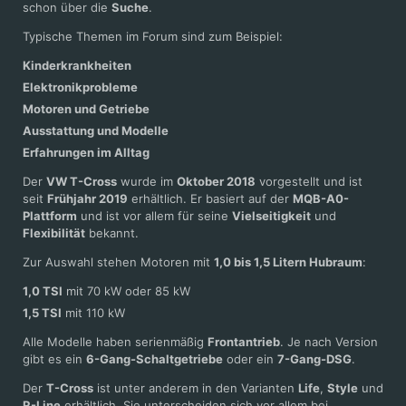
schon über die
Suche
.
Typische Themen im Forum sind zum Beispiel:
Kinderkrankheiten
Elektronikprobleme
Motoren und Getriebe
Ausstattung und Modelle
Erfahrungen im Alltag
Der
VW T-Cross
wurde im
Oktober 2018
vorgestellt und ist
seit
Frühjahr 2019
erhältlich. Er basiert auf der
MQB-A0-
Plattform
und ist vor allem für seine
Vielseitigkeit
und
Flexibilität
bekannt.
Zur Auswahl stehen Motoren mit
1,0 bis 1,5 Litern Hubraum
:
1,0 TSI
mit 70 kW oder 85 kW
1,5 TSI
mit 110 kW
Alle Modelle haben serienmäßig
Frontantrieb
. Je nach Version
gibt es ein
6-Gang-Schaltgetriebe
oder ein
7-Gang-DSG
.
Der
T-Cross
ist unter anderem in den Varianten
Life
,
Style
und
R-Line
erhältlich. Sie unterscheiden sich vor allem bei