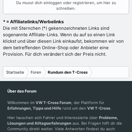
Du musst dich einloggen oder registrieren, um hier zu
schreiben.
* = Affiliatelinks/Werbelinks
Die mit Sternchen (*) gekennzeichneten Links sind
sogenannte Affiliate-Links. Wenn du auf so einen Link
klickst und über diesen Link einkaufst, bekommen wir von
dem betreffenden Online-Shop oder Anbieter eine
Provision. Für dich verändert sich der Preis nicht.
Startseite
Foren
Rundum den T-Cross
Über das Forum
Willkommen im
VW T-Cross Forum
, der Plattform für
Erfahrungen, Tipps und Hilfe
rund um den
VW T-Cross
.
Hier tauschen sich Fahrer und Interessierte über
Probleme,
Lösungen und Alltagserfahrungen
aus. Bei Fragen hilft dir die
Community direkt weiter. Viele Antworten findest du auch