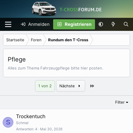
Anmelden
Registrieren
Startseite
Foren
Rundum den T-Cross
Pflege
Alles zum Thema Fahrzeugpflege bitte hier posten.
Letzte
1 von 2
Nächste
Filter
Trockentuch
S
Schmal
Antworten
4
Mai 30, 2026